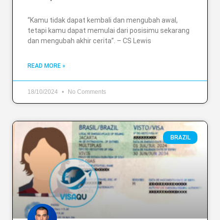
“Kamu tidak dapat kembali dan mengubah awal,
tetapi kamu dapat memulai dari posisimu sekarang
dan mengubah akhir cerita”. – CS Lewis
READ MORE »
18/10/2024
No Comments
BRAZIL