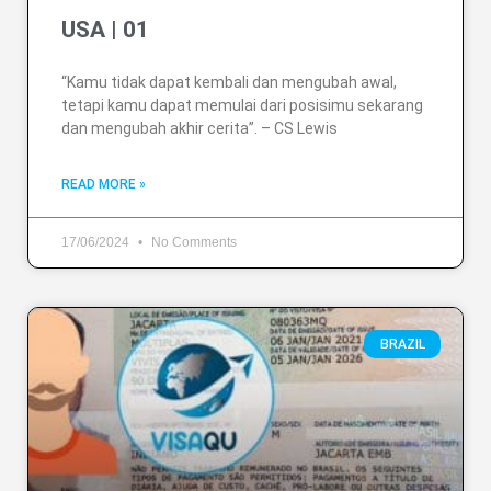
USA | 01
“Kamu tidak dapat kembali dan mengubah awal,
tetapi kamu dapat memulai dari posisimu sekarang
dan mengubah akhir cerita”. – CS Lewis
READ MORE »
17/06/2024
No Comments
BRAZIL